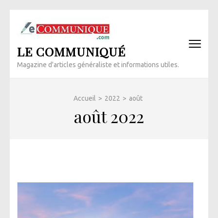
Aller
au
contenu
LE COMMUNIQUÉ
(Pressez
Entrée)
Magazine d'articles généraliste et informations utiles.
Accueil
>
2022
>
août
août 2022