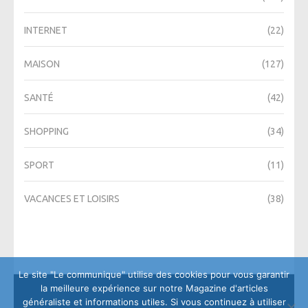
INTERNET
(22)
MAISON
(127)
SANTÉ
(42)
SHOPPING
(34)
SPORT
(11)
VACANCES ET LOISIRS
(38)
Le site "Le communique" utilise des cookies pour vous garantir
la meilleure expérience sur notre Magazine d'articles
généraliste et informations utiles. Si vous continuez à utiliser