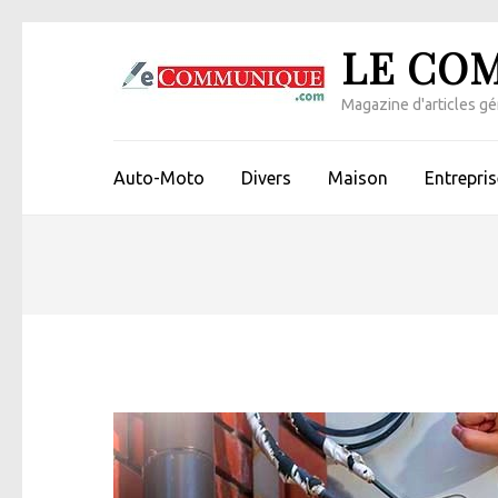
Aller
LE CO
au
contenu
Magazine d'articles gén
(Pressez
Entrée)
Auto-Moto
Divers
Maison
Entrepris