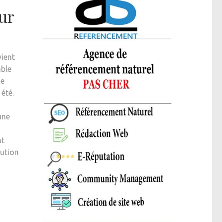
ur
vient
able
ce
été.
une
nt
lution