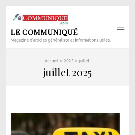
Aller
au
contenu
LE COMMUNIQUÉ
(Pressez
Entrée)
Magazine d'articles généraliste et informations utiles.
Accueil
>
2025
>
juillet
juillet 2025