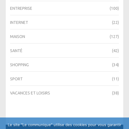
ENTREPRISE
(100)
INTERNET
(22)
MAISON
(127)
SANTÉ
(42)
SHOPPING
(34)
SPORT
(11)
VACANCES ET LOISIRS
(38)
Le site "Le communique" utilise des cookies pour vous garantir