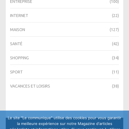
ENTREPRISE
(100)
INTERNET
(22)
MAISON
(127)
SANTÉ
(42)
SHOPPING
(34)
SPORT
(11)
VACANCES ET LOISIRS
(38)
Le site "Le communique" utilise des cookies pour vous garantir
la meilleure expérience sur notre Magazine d'articles