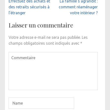
Navigation
Effectuez des achats et
La famille s’agrandit :
de
des retraits sécurisés à
comment réaménager
l’article
l’étranger
votre intérieur ?
Laisser un commentaire
Votre adresse e-mail ne sera pas publiée.
Les
champs obligatoires sont indiqués avec
*