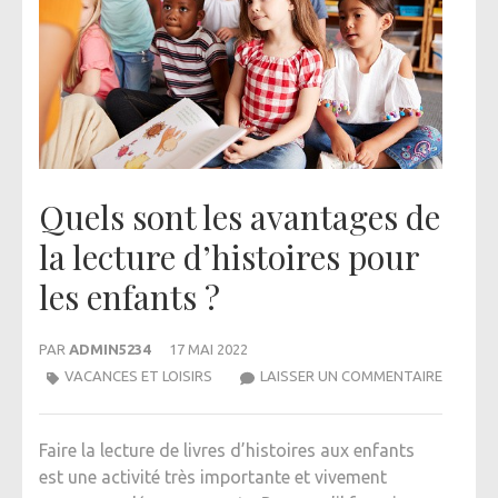
Quels sont les avantages de
la lecture d’histoires pour
les enfants ?
PAR
ADMIN5234
17 MAI 2022
QUELS
VACANCES ET LOISIRS
LAISSER UN COMMENTAIRE
SONT
LES
Faire la lecture de livres d’histoires aux enfants
AVANTA
est une activité très importante et vivement
DE