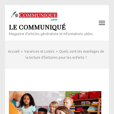
Aller
au
contenu
LE COMMUNIQUÉ
(Pressez
Entrée)
Magazine d'articles généraliste et informations utiles.
Accueil
>
Vacances et Loisirs
>
Quels sont les avantages de
la lecture d’histoires pour les enfants ?