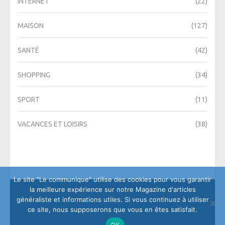
INTERNET
(22)
MAISON
(127)
SANTÉ
(42)
SHOPPING
(34)
SPORT
(11)
VACANCES ET LOISIRS
(38)
Le site "Le communique" utilise des cookies pour vous garantir
la meilleure expérience sur notre Magazine d'articles
généraliste et informations utiles. Si vous continuez à utiliser
ce site, nous supposerons que vous en êtes satisfait.
OK