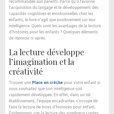
recommandée aux parents. Parce qu’il favorise
LA
l’acquisition du langage et le développement des
LECTUR
capacités cognitives et émotionnelles chez les
D’HISTO
enfants, le livre n’agit que positivement sur leur
POUR
intelligence. Quels sont les avantages de la lecture
LES
d’histoires pour les enfants ? Quelques éléments
ENFANT
de réponse ci-après.
?
La lecture développe
l’imagination et la
créativité
Trouver une
Place en crèche
pour votre enfant si
vous souhaitez que son intelligence soit
rapidement développée. En effet, dans un tel
établissement, l’équipe encadrantes s’occupe de
faire la lecture de livres d’histoires pour enfant.
Évidemment, par la lecture des nombreux contes