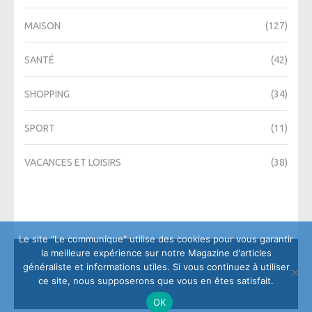
MAISON
(127)
SANTÉ
(42)
SHOPPING
(34)
SPORT
(11)
VACANCES ET LOISIRS
(38)
Le site "Le communique" utilise des cookies pour vous garantir
la meilleure expérience sur notre Magazine d'articles
généraliste et informations utiles. Si vous continuez à utiliser
ce site, nous supposerons que vous en êtes satisfait.
OK