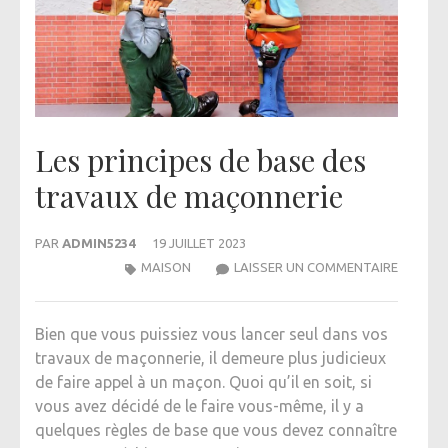
Les principes de base des
travaux de maçonnerie
PAR
ADMIN5234
19 JUILLET 2023
LES
MAISON
LAISSER UN COMMENTAIRE
PRINCIP
DE
Bien que vous puissiez vous lancer seul dans vos
BASE
travaux de maçonnerie, il demeure plus judicieux
DES
de faire appel à un maçon. Quoi qu’il en soit, si
TRAVAU
vous avez décidé de le faire vous-même, il y a
DE
quelques règles de base que vous devez connaître
MAÇONN