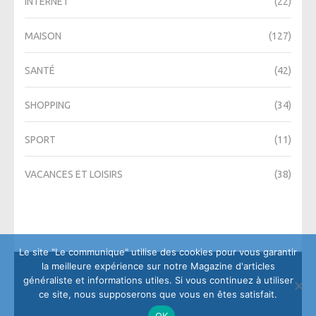
INTERNET
(22)
MAISON
(127)
SANTÉ
(42)
SHOPPING
(34)
SPORT
(11)
VACANCES ET LOISIRS
(38)
Le site "Le communique" utilise des cookies pour vous garantir
la meilleure expérience sur notre Magazine d'articles
généraliste et informations utiles. Si vous continuez à utiliser
ce site, nous supposerons que vous en êtes satisfait.
OK