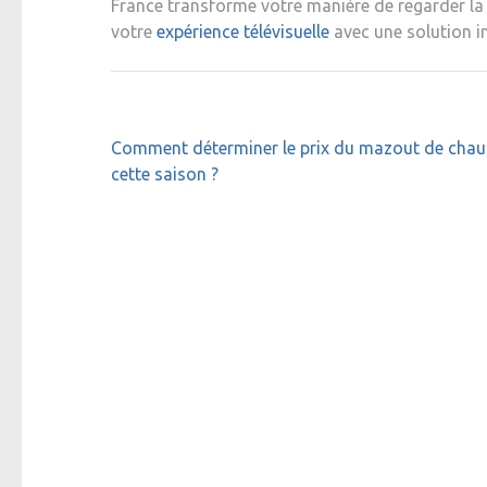
France transforme votre manière de regarder la 
votre
expérience télévisuelle
avec une solution i
Navigation
Comment déterminer le prix du mazout de chau
de
cette saison ?
l’article