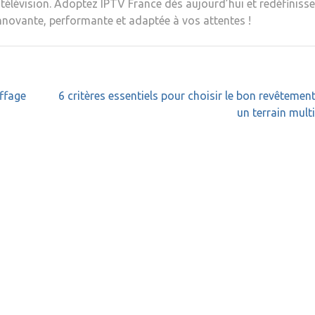
télévision. Adoptez IPTV France dès aujourd’hui et redéfiniss
nnovante, performante et adaptée à vos attentes !
ffage
6 critères essentiels pour choisir le bon revêtemen
un terrain mult