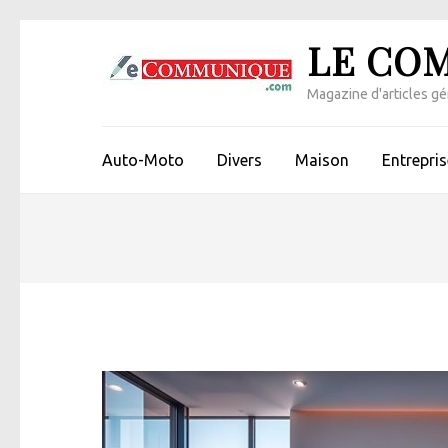
Aller
LE CO
au
contenu
Magazine d'articles gén
(Pressez
Entrée)
Auto-Moto
Divers
Maison
Entrepris