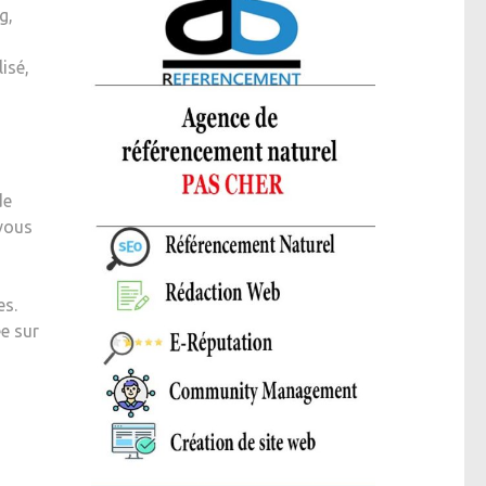
g,
isé,
de
 vous
es.
e sur