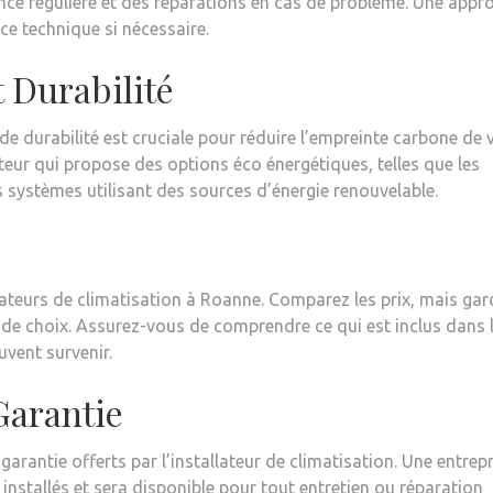
nce régulière et des réparations en cas de problème. Une appr
ce technique si nécessaire.
 Durabilité
e durabilité est cruciale pour réduire l’empreinte carbone de 
teur qui propose des options éco énergétiques, telles que les
es systèmes utilisant des sources d’énergie renouvelable.
lateurs de climatisation à Roanne. Comparez les prix, mais gar
tère de choix. Assurez-vous de comprendre ce qui est inclus dans 
uvent survenir.
Garantie
garantie offerts par l’installateur de climatisation. Une entrep
 installés et sera disponible pour tout entretien ou réparation