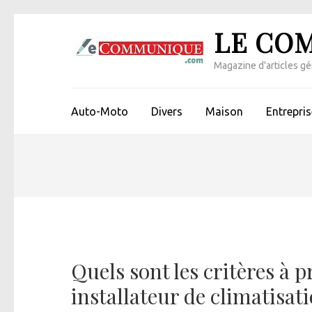
Aller
LE CO
au
contenu
Magazine d'articles gén
(Pressez
Entrée)
Auto-Moto
Divers
Maison
Entrepris
Quels sont les critères à 
installateur de climatisat