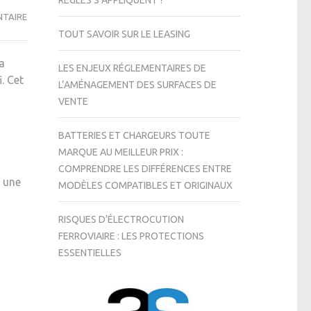
RÈGLES S’APPLIQUENT ?
QUELS
NTAIRE
SONT
TOUT SAVOIR SUR LE LEASING
LES
a
CRITÈRES
LES ENJEUX RÉGLEMENTAIRES DE
. Cet
À
L’AMÉNAGEMENT DES SURFACES DE
PRENDRE
VENTE
EN
COMPTE
BATTERIES ET CHARGEURS TOUTE
LORS
MARQUE AU MEILLEUR PRIX :
DU
COMPRENDRE LES DIFFÉRENCES ENTRE
t une
CHOIX
MODÈLES COMPATIBLES ET ORIGINAUX
D’UN
INSTALLATEUR
RISQUES D’ÉLECTROCUTION
DE
FERROVIAIRE : LES PROTECTIONS
CLIMATISATION
ESSENTIELLES
À
ROANNE
?