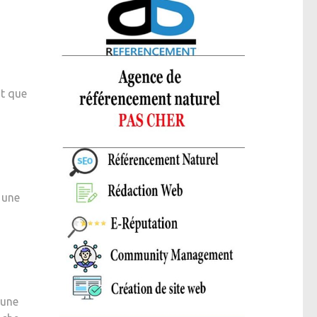
it que
 une
 une