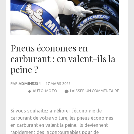
Pneus économes en
carburant : en valent-ils la
peine ?
PAR
ADMIN5234
17 MARS 2023
PNEUS
AUTO-MOTO
LAISSER UN COMMENTAIRE
ÉCONO
EN
Si vous souhaitez améliorer l’économie de
CARBU
carburant de votre voiture, les pneus économes
:
en carburant en valent la peine. Ils deviennent
EN
rapidement des incontournables pour de
VALENT