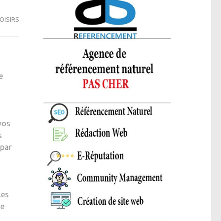
OISIRS
e
vos
s
 par
Les
de