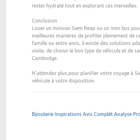
rester hydraté tout en explorant ces merveilles.
Conclusion
Louer un minivan Siem Reap ou un mini bus pou
meilleures manières de profiter pleinement de c
famille ou entre amis, il existe des solutions ad
visite, de choisir le bon type de véhicule et de
Cambodge.
N’attendez plus pour planifier votre voyage à S
véhicule à votre disposition.
Navigation
Bijouterie Inspirations Avis Complèt Analyse P
de
l’article