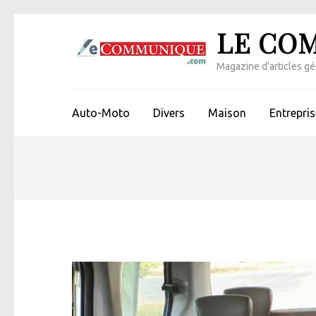
Aller
LE CO
au
contenu
Magazine d'articles gén
(Pressez
Entrée)
Auto-Moto
Divers
Maison
Entrepris