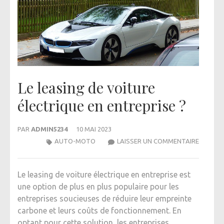
Le leasing de voiture
électrique en entreprise ?
PAR
ADMIN5234
10 MAI 2023
LE LEAS
AUTO-MOTO
LAISSER UN COMMENTAIRE
ÉLECTRI
ENTREPR
Le leasing de voiture électrique en entreprise est
une option de plus en plus populaire pour les
entreprises soucieuses de réduire leur empreinte
carbone et leurs coûts de fonctionnement. En
optant pour cette solution, les entreprises