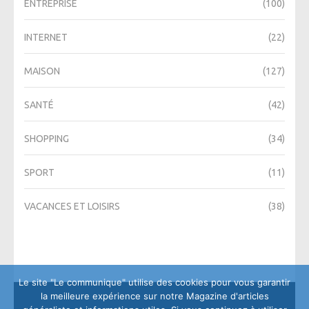
ENTREPRISE
(100)
INTERNET
(22)
MAISON
(127)
SANTÉ
(42)
SHOPPING
(34)
SPORT
(11)
VACANCES ET LOISIRS
(38)
Le site "Le communique" utilise des cookies pour vous garantir
la meilleure expérience sur notre Magazine d'articles