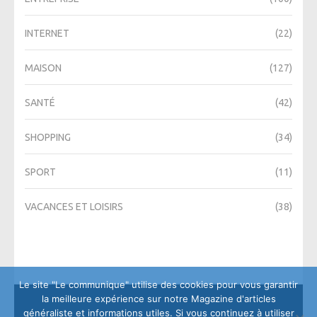
INTERNET
(22)
MAISON
(127)
SANTÉ
(42)
SHOPPING
(34)
SPORT
(11)
VACANCES ET LOISIRS
(38)
Le site "Le communique" utilise des cookies pour vous garantir
la meilleure expérience sur notre Magazine d'articles
généraliste et informations utiles. Si vous continuez à utiliser