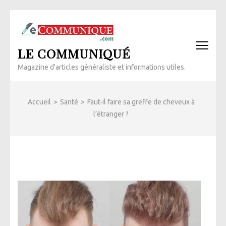
Aller
au
contenu
LE COMMUNIQUÉ
(Pressez
Entrée)
Magazine d'articles généraliste et informations utiles.
Accueil
>
Santé
>
Faut-il faire sa greffe de cheveux à
l’étranger ?