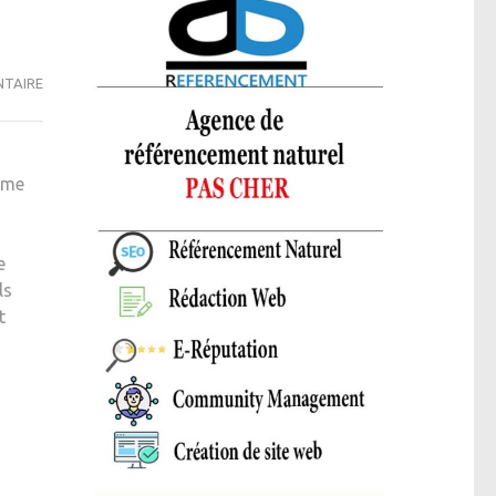
DIFFÉRENCES
NTAIRE
ENTRE
TAXIS
VSL
même
ET
TAXIS
CONVENTIONNÉS
e
CPAM
ls
:
t
COMMENT
CHOISIR
LE
MEILLEUR
TRANSPORT
MÉDICAL
?