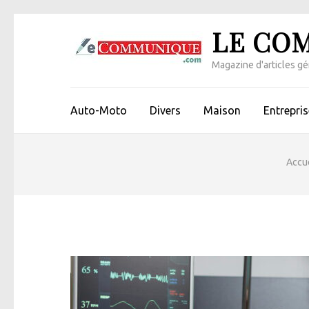
Aller
LE CO
au
contenu
Magazine d'articles gén
(Pressez
Entrée)
Auto-Moto
Divers
Maison
Entrepris
Accue