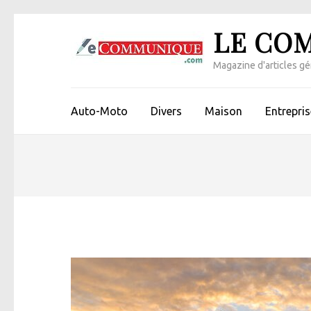
Aller
LE CO
au
contenu
Magazine d'articles gén
(Pressez
Entrée)
Auto-Moto
Divers
Maison
Entrepris