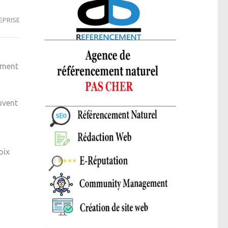
EPRISE
ement
uvent
oix